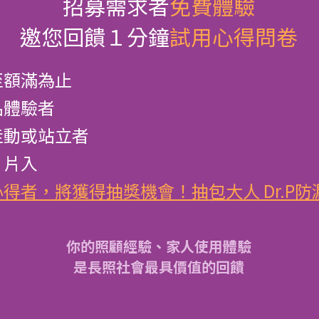
招募需求者
免費體驗
邀您回饋１分鐘
試用心得問卷
至額滿為止
名體驗者
走動或站立者
１片入
心得者，將獲得抽獎機會！抽
包大人 Dr.P
你的照顧經驗、家人使用體驗
是長照社會最具價值的回饋