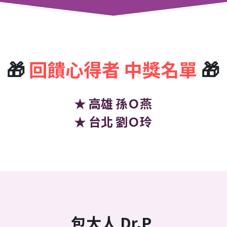
🎁 
回饋心得者 中獎名單 
🎁
★ 高雄 孫Ｏ燕
★ 台北 劉Ｏ玲
包大人 Dr.P 