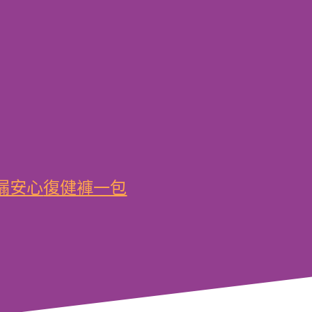
防漏安心
復健褲一包