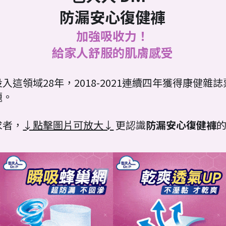
防漏安心復健褲
加強吸收力！
給家人舒服的肌膚感受
入這領域28年，2018-2021連續四年獲得康健
題。
求者，
↓點擊圖片可放大↓
 更認識
防漏安心復健褲