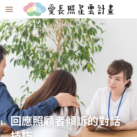
首頁
關於我們
服務介紹
計畫源起
認識愛長照
使用者回饋
服務內容
團隊成員
申請流程
媒體報導
常見問題
合作夥伴
照顧星樂園
星展基金會合作計畫
回應照顧者傾訴的對話
贊助與合作單位
我要申請
技巧
成為友善夥伴